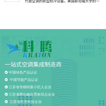
代替空调的新型制冷设备。美国斯坦福大学的一
(0.15MPa左右)时，则令压缩机停机。2、吸排气
贴政策的带动，空调市场上一级能效产品销量明
冷水机环境污染问题。减低能源消耗以及更换优
研究小组称，此项新科技将帮助人们在无需承受
压力保护：主要是防止压缩机吸气压力过低和排
显增长。然而除去节能补贴政策的拉动效应，空
质的冷媒，能够
炎热的情况下节约用电量，因为它可以减少空调
气压力过高。用压力控制器，吸气压力和排气压
调市场还是主要被二级甚至三级能效产品所占
的使用，甚至将其完全摒弃。这是一种涂抹着新
力达到警戒压力值时，另压缩机停止运转。3、冷
据。除价格补贴之外，政府还应通过多种方式引
型材料的装置，它可以将太阳光反射到一个平面
却水套断流保护：氨压缩机气缸头设有冷却水套
导消费者选择高能效家电产品。节能补贴政策出
上，从而达到防热的目的。它也能够将累积在建
对压缩过程施加外冷却。用水流继电器座冷却水
台后，整体
筑物内部的热量转移到外部。此前，他们表示也
断流保护控制，若持续断流达到指定时间，则控
采用过散热设备来开发一些运用同样理念的其他
制压缩机停机。采用制冷剂液泵向蒸发器强制供
系统来制冷，但是，它们仅仅在晚上太阳光不直
液循环的制冷系统中，若泵运转中不上夜，将
接照射的时候才发挥作用。现在，他们已经制造
出白天也可以发挥作用的多层新型材料。据称，
此种材料能够反射97%的太阳光线，从而达到制
一站式空调集成制造商
冷的效果。他们展示的模型是一种圆形镜子状隔
板，涂覆

中国绿色产品认证

中国节能产品认证

江苏省专精特新小巨人企业

江苏省两化融合贯标试点企业

江苏省民营科技企业