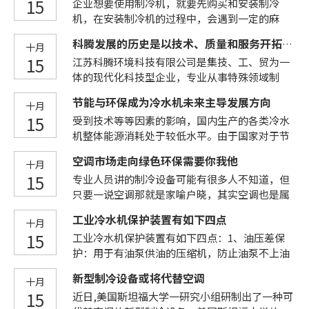
15
企业想要使用制冷机，就要先购买和安装制冷
置，一直是“制冷大国”而不是“制冷强国”，
事例，声情并茂地分享了对《把信送给加西亚》
机，在安装制冷机的过程中，会遇到一定的麻
要向“制冷强国”转变，就必须发展低碳装备，
一书的学习感悟及对工作、对生活、对人生的思
烦。众所周知的是，由于制冷机的重量相对较
走在各国的前列。通过企业的发展我们可以看
考。拒绝“躺平”，做有为青年主动性是这本书
科腾发展的历史是以技术、质量和服务开拓市场的历史
十月
重，所以安装过程也比较棘手，在安装制冷剂的
到，低碳经济正在向产业的每个角落渗透。我们
传递给我的一大启迪。完成上级交办的任务是最
15
江苏科腾环境科技有限公司是集技、工、贸为一
时候，企业首先要考虑到的是吊装问题，要知
的目标是——“攀登行业高峰，为低碳排放尽
起码的要求，发挥主动、创造工作，才会把任务
体的现代化科技型企业，专业从事特殊领域制
道，部分中大型制冷机，无法通过人力进行卸车
责”。节能减排俨然成为现今的热门话题，也是
完成的更好，把事做到极致。“躺平”是近年来
冷、空调设备的研发、制造、销售、安装、服
和移动，要使用吊装机器等设备。除了考虑吊装
国内外共同关注的焦点，更是我们制冷行业追寻
的一个网络
节能与环保成为冷水机未来主导发展方向
十月
务，是国家高新技术企业、江苏省两化融合贯标
之外，制冷机的安装承重地的选择、整修等，也
的发展宗旨。2011年“两会”的召开，节能减排
15
受到技术等等因素的影响，国内生产的各类冷水
试点企业、江苏省专精特新中小企业。科腾发展
都是非常重要的。为制冷机选择安装承重地，需
作为重要话题，又一次被推向高潮。低碳、节
机整体能源消耗处于较低水平。由于国家对于节
的历史是以技术、质量和服务开拓市场的历史。
要秉承空间独立、周边无杂物、散热降温和通风
能、环保也成了制冷行业的发展趋势，不少企业
能的重视程度不断提高，如果冷水机同样处于高
长期以来，科腾致力于打造深度自信自身产品的
条件好、能避日晒雨淋、环境不会过于潮湿、承
也
空调市场走向绿色环保需要你我他
十月
能耗状态，必然被市场全部淘汰。在不断进行技
生命力长久的团队。先后与电子科技大学、东北
重地容易整修等各方面来考虑。制冷机轻则几十
15
专业人员讲的制冷设备可能有很多人不知道，但
术创新的前提下，国内冷水机的生产技术得到全
大学等国内高校建立了密切的产学研合作关系，
公斤、重则几百公斤甚至以吨来计，所以，在为
只要一说空调那就是家喻户晓，其实空调也是属
面的进化。优质的冷水机必须具备节能与环保的
获评2021年泰州市“双创”人才（团队）；同时
制冷机选择安装承重地的时候，要一步到位，避
于制冷设备，随着我们的生活水平日益提高，空
竞争优势。节能可以利用技术完成，而环保需要
与国外有关科研机构和专家构成了技术交流合作
免因为承重地选择不合
工业冷水机保护装置有如下四点
十月
调早已经走进了千家万户，由于我们不断地使用
更换冷水机的降温介质。使用安全的冷媒完成冷
网络。公司始终贯彻“品质是一种信仰”的质量
15
工业冷水机保护装置有如下四点：1、油压差保
制冷设备，那就加剧了全球的温室效益，地球作
水机全部降温过程，能够减少环境污染等问题的
理念，秉承高效、环保、智能、可靠的设计，吸
护：用于有油泵供油的压缩机，防止油泵不上油
为我们大家共同的一个家，蓝天白云需要我们大
出现，尤其针对冷水机冷媒泄露等等问题，如果
收国内外空调与制冷的技术，精工细琢，全力打
影响压缩机润滑及造成气缸卸载机构不能正常工
家一起爱护，所以华祥制冷设备有限公司有必要
继续使用存在有毒物质的冷媒，虽然制冷效果
造出以
新型制冷设备或将代替空调
十月
作。保护的方法：用油压差控制器检测油泵进出
给大家普及一下空调的相关知识。选购空调时"节
好，但是对于环境的污染比较严重。只有使用优
15
近日,美国斯坦福大学一研究小组研制出了一种可
口油压差，若油压差持续60g左右达不到正常值
能环保"是你要考虑的主要因素之一吗？受节能补
质冷媒替代原先的冷媒介质，才能从根本上解决