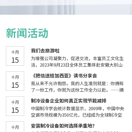
新闻活动
我们去旅游啦
十月
15
为增强公司凝聚力，促进交流，丰富员工文化生
活，2023年9月23日全体员工集体赴安徽大别山
进行了为期两天的团建活动。
《把信送给加西亚》读书分享会
十月
15
我从来不允许抱怨。我的人生准则就是：你拥有
了一份工作，你就为这份工作全力以赴。——摘
自《把信送给加西亚》为切实提升科腾员工的执
制冷设备企业如何真正实现节能减排
十月
行力、责任心和使命感，不断增强审计团队的协
15
中国制冷学会统计数据显示，2009年，中国中央
同力、创造力和凝聚力，在霍总的带领下，2023
空调市场规模为350亿元，已经成为全球制冷空
年9月2日举办了《把信送给加西亚》读书分享
调设备生产国和第二大消费市场。然而我国的制
会，各部门人员围绕“敬业、忠诚、主动、担
安装制冷设备如何选择承重地？
十月
冷业在全球产业链中总体上处于下游和低端位
当”四个方面，结合工作和生活实际，用生动的